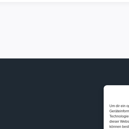
Um dir ein o
Geräteinfor
Technologien
dieser Websi
können best