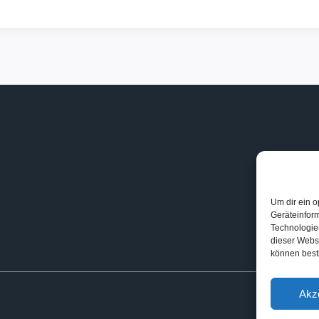
Um dir ein o
Geräteinfor
Technologien
dieser Websi
können best
Akz