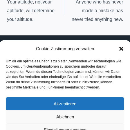
Your attitude, not your
Anyone who has never
Navigation
aptitude, will determine
made a mistake has
your altitude.
never tried anything new.
Cookie-Zustimmung verwalten
Um dir ein optimales Erlebnis zu bieten, verwenden wir Technologien wie
Impressum und Datenschutz
Cookies, um Geräteinformationen zu speichern und/oder darauf
Cookie-Richtlinie (EU)
zuzugreifen. Wenn du diesen Technologien zustimmst, können wir Daten
wie das Surfverhalten oder eindeutige IDs auf dieser Website verarbeiten.
Wenn du deine Zustimmung nicht erteilst oder zurückziehst, können
bestimmte Merkmale und Funktionen beeinträchtigt werden.
Akzeptieren
Ablehnen
© 2026 Linh Duong Blumenkunst
Einstellungen ansehen