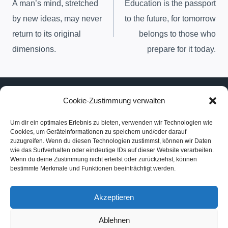
A man’s mind, stretched
Education is the passport
Navigation
by new ideas, may never
to the future, for tomorrow
return to its original
belongs to those who
dimensions.
prepare for it today.
Cookie-Zustimmung verwalten
Um dir ein optimales Erlebnis zu bieten, verwenden wir Technologien wie
Impressum und Datenschutz
Cookies, um Geräteinformationen zu speichern und/oder darauf
Cookie-Richtlinie (EU)
zuzugreifen. Wenn du diesen Technologien zustimmst, können wir Daten
wie das Surfverhalten oder eindeutige IDs auf dieser Website verarbeiten.
Wenn du deine Zustimmung nicht erteilst oder zurückziehst, können
bestimmte Merkmale und Funktionen beeinträchtigt werden.
Akzeptieren
Ablehnen